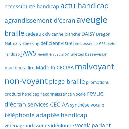
actu handicap
accessibilité handicap
aveugle
agrandissement d'écran
braille
DAISY
cadeaux dv
canne blanche
Dragon
déficient visuel
Naturally Speaking
embosseuse
GPS piéton
JAWS
lunettes basse-vision
handicap
kinésithérapeute DV
malvoyant
Made In CECIAA
machine à lire
non-voyant
plage braille
promotions
revue
produits handicap
reconnaissance vocale
d'écran
services CECIAA
synthèse vocale
téléphonie adaptée handicap
vocal/ parlant
vidéoagrandisseur
vidéoloupe