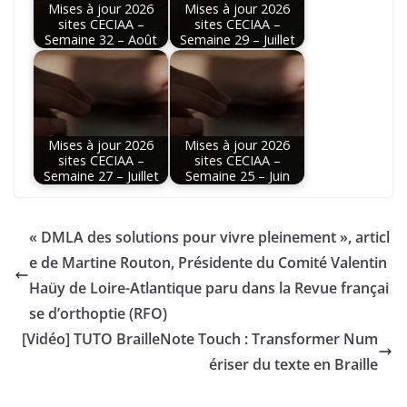
Mises à jour 2026
Mises à jour 2026
sites CECIAA –
sites CECIAA –
Semaine 32 – Août
Semaine 29 – Juillet
Mises à jour 2026
Mises à jour 2026
sites CECIAA –
sites CECIAA –
Semaine 27 – Juillet
Semaine 25 – Juin
« DMLA des solutions pour vivre pleinement », articl
e de Martine Routon, Présidente du Comité Valentin
Haüy de Loire-Atlantique paru dans la Revue françai
se d’orthoptie (RFO)
[Vidéo] TUTO BrailleNote Touch : Transformer Num
ériser du texte en Braille