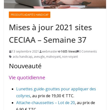
PRODUITS ADAPTÉS HANDICAP
Mises à jour 2021 sites
CECIAA – Semaine 37
13 septembre 2021
webmaster
1605 Views
0 Comments
actu handicap
,
aveugle
,
malvoyant
,
non-voyant
Nouveauté
Vie quotidienne
Lunettes guide-gouttes pour appliquer des
collyres
, au prix de 19,00 € TTC.
Attache-chaussettes – Lot de 20
, au prix de
6,90 € TTC.