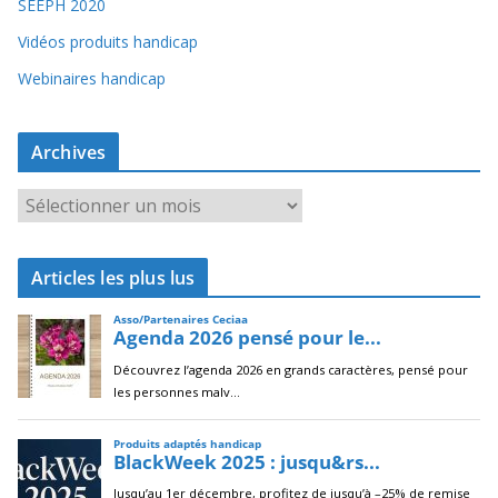
SEEPH 2020
Vidéos produits handicap
Webinaires handicap
Archives
A
r
c
Articles les plus lus
h
i
v
e
s