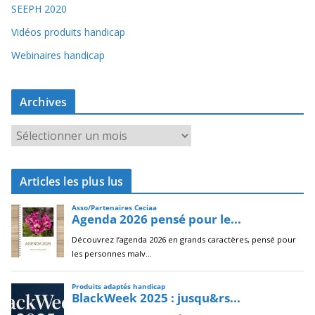
SEEPH 2020
Vidéos produits handicap
Webinaires handicap
Archives
A
r
c
Articles les plus lus
h
i
v
e
s