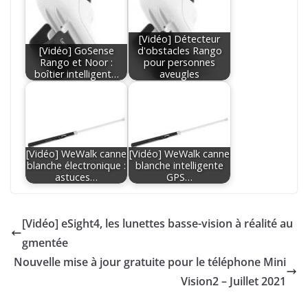
[Vidéo] Détecteur
[Vidéo] GoSense
d'obstacles Rango
Rango et Noor :
pour personnes
boîtier intelligent…
aveugles
[Vidéo] WeWalk canne
[Vidéo] WeWalk canne
blanche électronique :
blanche intelligente
astuces…
GPS…
[Vidéo] eSight4, les lunettes basse-vision à réalité au
gmentée
Nouvelle mise à jour gratuite pour le téléphone Mini
Vision2 – Juillet 2021