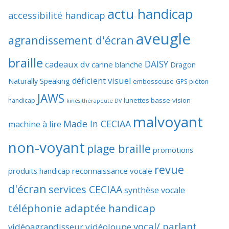
actu handicap
accessibilité handicap
aveugle
agrandissement d'écran
braille
DAISY
cadeaux dv
canne blanche
Dragon
déficient visuel
Naturally Speaking
embosseuse
GPS piéton
JAWS
lunettes basse-vision
handicap
kinésithérapeute DV
malvoyant
Made In CECIAA
machine à lire
non-voyant
plage braille
promotions
revue
produits handicap
reconnaissance vocale
d'écran
services CECIAA
synthèse vocale
téléphonie adaptée handicap
vocal/ parlant
vidéoagrandisseur
vidéoloupe