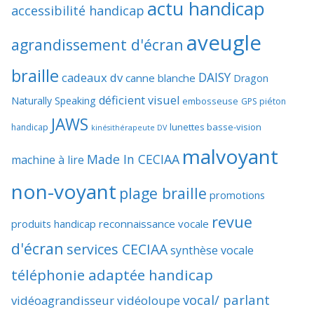
actu handicap
accessibilité handicap
aveugle
agrandissement d'écran
braille
DAISY
cadeaux dv
canne blanche
Dragon
déficient visuel
Naturally Speaking
embosseuse
GPS piéton
JAWS
lunettes basse-vision
handicap
kinésithérapeute DV
malvoyant
Made In CECIAA
machine à lire
non-voyant
plage braille
promotions
revue
produits handicap
reconnaissance vocale
d'écran
services CECIAA
synthèse vocale
téléphonie adaptée handicap
vocal/ parlant
vidéoagrandisseur
vidéoloupe