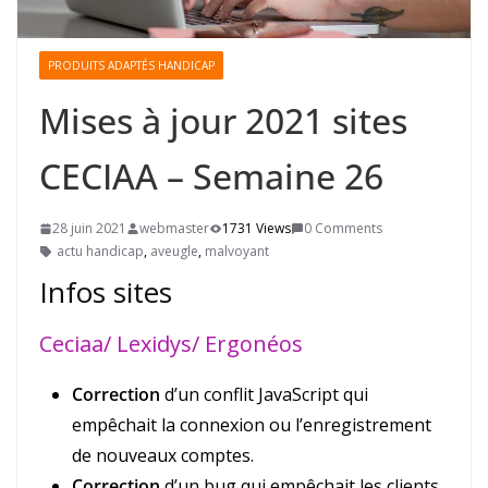
PRODUITS ADAPTÉS HANDICAP
Mises à jour 2021 sites
CECIAA – Semaine 26
28 juin 2021
webmaster
1731 Views
0 Comments
actu handicap
,
aveugle
,
malvoyant
Infos sites
Ceciaa/ Lexidys/ Ergonéos
Correction
d’un conflit JavaScript qui
empêchait la connexion ou l’enregistrement
de nouveaux comptes.
Correction
d’un bug qui empêchait les clients