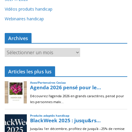
Vidéos produits handicap
Webinaires handicap
Archives
A
r
c
Articles les plus lus
h
i
v
e
s