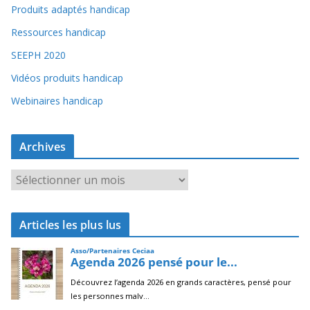
Produits adaptés handicap
Ressources handicap
SEEPH 2020
Vidéos produits handicap
Webinaires handicap
Archives
A
r
c
Articles les plus lus
h
i
v
e
s