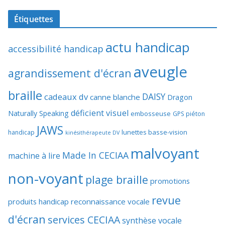
Étiquettes
actu handicap
accessibilité handicap
aveugle
agrandissement d'écran
braille
DAISY
cadeaux dv
canne blanche
Dragon
déficient visuel
Naturally Speaking
embosseuse
GPS piéton
JAWS
lunettes basse-vision
handicap
kinésithérapeute DV
malvoyant
Made In CECIAA
machine à lire
non-voyant
plage braille
promotions
revue
produits handicap
reconnaissance vocale
d'écran
services CECIAA
synthèse vocale