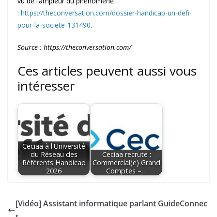
vu de l’ampleur du phénomène
:
https://theconversation.com/dossier-handicap-un-defi-
pour-la-societe-131490
.
Source : https://theconversation.com/
Ces articles peuvent aussi vous
intéresser
Ceciaa à l'Université
du Réseau des
Ceciaa recrute :
Référents Handicap
Commercial(e) Grand
2026
Comptes –…
[Vidéo] Assistant informatique parlant GuideConnec
t