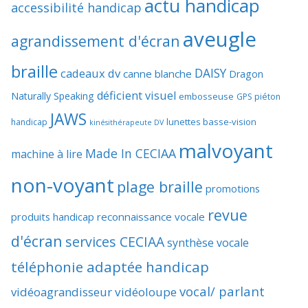
actu handicap
accessibilité handicap
aveugle
agrandissement d'écran
braille
DAISY
cadeaux dv
canne blanche
Dragon
déficient visuel
Naturally Speaking
embosseuse
GPS piéton
JAWS
lunettes basse-vision
handicap
kinésithérapeute DV
malvoyant
Made In CECIAA
machine à lire
non-voyant
plage braille
promotions
revue
produits handicap
reconnaissance vocale
d'écran
services CECIAA
synthèse vocale
téléphonie adaptée handicap
vocal/ parlant
vidéoagrandisseur
vidéoloupe