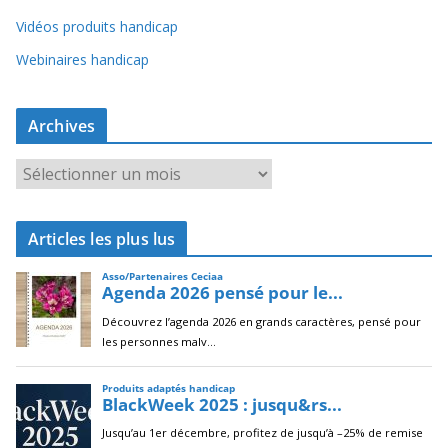
Vidéos produits handicap
Webinaires handicap
Archives
A
r
c
Articles les plus lus
h
i
v
e
s