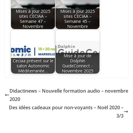
Mises à jour 2025
Mises à jour 2025
sites CECIAA –
sites CECIAA –
Semaine 47 –
Semaine 45 –
Novembre
Novembre
Mise à jour de
Ceciaa présent sur le
Dolphin
salon Autonomic
GuideConnect -
Méditerranée…
Novembre 2025
Didactinews – Nouvelle formation audio – novembre
2020
Des idées cadeaux pour non-voyants – Noël 2020 –
3/3