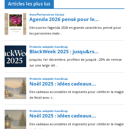
Articles les plus lus
h
i
v
e
s