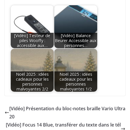
[Vidéo] Testeur de
[Vidéo] Balance
piles Wooffy :
Beurer Accessible aux
accessible aux…
personnes…
Noël 2025 : idées
Noël 2025 : idées
cadeaux pour les
cadeaux pour les
personnes
personnes
malvoyantes 2/2
malvoyantes 1/2
[Vidéo] Présentation du bloc-notes braille Vario Ultra
20
[Vidéo] Focus 14 Blue, transférer du texte dans le tél