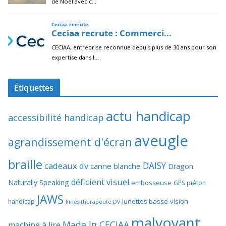
Étiquettes
actu handicap
accessibilité handicap
aveugle
agrandissement d'écran
braille
DAISY
cadeaux dv
canne blanche
Dragon
déficient visuel
Naturally Speaking
embosseuse
GPS piéton
JAWS
lunettes basse-vision
handicap
kinésithérapeute DV
malvoyant
Made In CECIAA
machine à lire