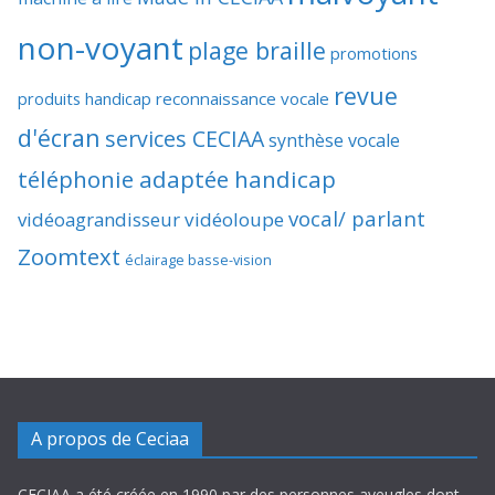
non-voyant
plage braille
promotions
revue
produits handicap
reconnaissance vocale
d'écran
services CECIAA
synthèse vocale
téléphonie adaptée handicap
vocal/ parlant
vidéoagrandisseur
vidéoloupe
Zoomtext
éclairage basse-vision
A propos de Ceciaa
CECIAA a été créée en 1990 par des personnes aveugles dont