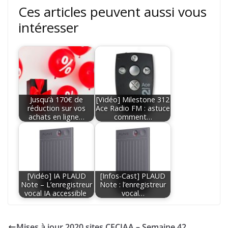
Ces articles peuvent aussi vous
intéresser
Jusqu’à 170€ de
[Vidéo] Milestone 312
réduction sur vos
Ace Radio FM : astuce
achats en ligne…
comment…
[Vidéo] IA PLAUD
[Infos-Cast] PLAUD
Note – L’enregistreur
Note : l’enregistreur
vocal IA accessible
vocal…
Mises à jour 2020 sites CECIAA – Semaine 42