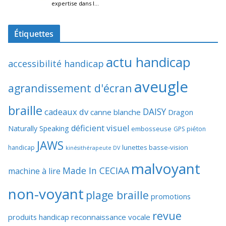
Étiquettes
actu handicap
accessibilité handicap
aveugle
agrandissement d'écran
braille
DAISY
cadeaux dv
canne blanche
Dragon
déficient visuel
Naturally Speaking
embosseuse
GPS piéton
JAWS
lunettes basse-vision
handicap
kinésithérapeute DV
malvoyant
Made In CECIAA
machine à lire
non-voyant
plage braille
promotions
revue
produits handicap
reconnaissance vocale