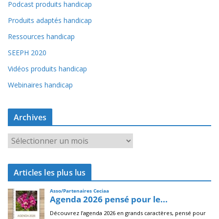
Podcast produits handicap
Produits adaptés handicap
Ressources handicap
SEEPH 2020
Vidéos produits handicap
Webinaires handicap
Archives
A
r
c
Articles les plus lus
h
i
v
e