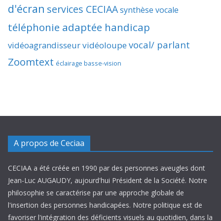
d'écran
services CECIAA
synthèse vocale
téléphonie adaptée handicap
vocal/ parlant
vidéoagrandisseur
vidéoloupe
Zoomtext
éclairage basse-vision
A propos de Ceciaa
CECIAA a été créée en 1990 par des personnes aveugles dont
Jean-Luc AUGAUDY, aujourd'hui Président de la Société. Notre
philosophie se caractérise par une approche globale de
l'insertion des personnes handicapées. Notre politique est de
favoriser l'intégration des déficients visuels au quotidien, dans la