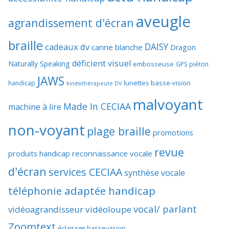
aveugle
agrandissement d'écran
braille
DAISY
cadeaux dv
canne blanche
Dragon
déficient visuel
Naturally Speaking
embosseuse
GPS piéton
JAWS
lunettes basse-vision
handicap
kinésithérapeute DV
malvoyant
Made In CECIAA
machine à lire
non-voyant
plage braille
promotions
revue
produits handicap
reconnaissance vocale
d'écran
services CECIAA
synthèse vocale
téléphonie adaptée handicap
vocal/ parlant
vidéoagrandisseur
vidéoloupe
Zoomtext
éclairage basse-vision