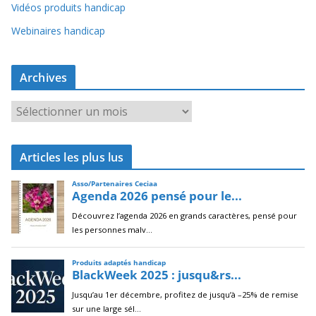
Vidéos produits handicap
Webinaires handicap
Archives
A
r
c
Articles les plus lus
h
i
v
e
s