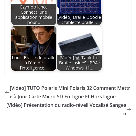
Ezymob lance
Connect, une
application mobile
[Vidéo] Braille Doodle
pour…
: tablette braille…
Louis Braille : le braille
[Vidéo] 💻 Tablette
à l'ère de
Braille InsideSUPRA :
l'intelligence…
Windows 11…
[Vidéo] TUTO Polaris Mini Polaris 32 Comment Mettr
e à Jour Carte Micro SD En Ligne Et Hors Ligne
[Vidéo] Présentation du radio-réveil Vocalisé Sangea
n