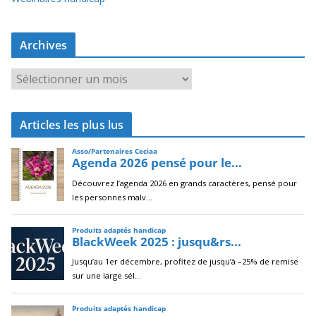
Archives
A
r
c
Articles les plus lus
h
i
v
e
s