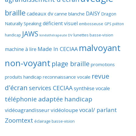
braille
DAISY
cadeaux dv
canne blanche
Dragon
déficient visuel
Naturally Speaking
embosseuse
GPS piéton
JAWS
lunettes basse-vision
handicap
kinésithérapeute DV
malvoyant
Made In CECIAA
machine à lire
non-voyant
plage braille
promotions
revue
produits handicap
reconnaissance vocale
d'écran
services CECIAA
synthèse vocale
téléphonie adaptée handicap
vocal/ parlant
vidéoagrandisseur
vidéoloupe
Zoomtext
éclairage basse-vision