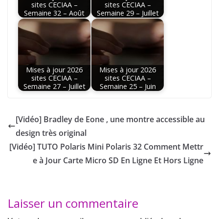
sites CECIAA –
sites CECIAA –
Semaine 32 – Août
Semaine 29 – Juillet
Mises à jour 2026
Mises à jour 2026
sites CECIAA –
sites CECIAA –
Semaine 27 – Juillet
Semaine 25 – Juin
[Vidéo] Bradley de Eone , une montre accessible au
design très original
[Vidéo] TUTO Polaris Mini Polaris 32 Comment Mettr
e à Jour Carte Micro SD En Ligne Et Hors Ligne
Laisser un commentaire