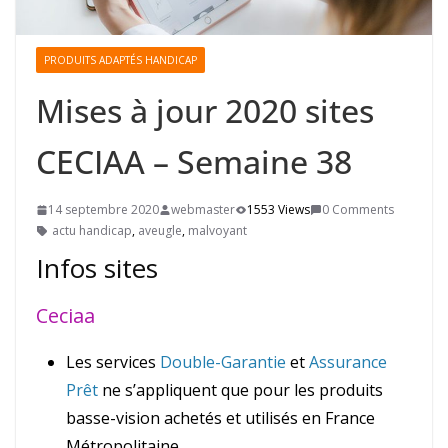
PRODUITS ADAPTÉS HANDICAP
Mises à jour 2020 sites
CECIAA – Semaine 38
14 septembre 2020
webmaster
1553 Views
0 Comments
actu handicap
,
aveugle
,
malvoyant
Infos sites
Ceciaa
Les services
Double-Garantie
et
Assurance
Prêt
ne s’appliquent que pour les produits
basse-vision achetés et utilisés en France
Métropolitaine.