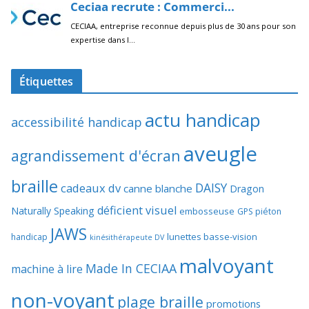
Étiquettes
actu handicap
accessibilité handicap
aveugle
agrandissement d'écran
braille
DAISY
cadeaux dv
canne blanche
Dragon
déficient visuel
Naturally Speaking
embosseuse
GPS piéton
JAWS
lunettes basse-vision
handicap
kinésithérapeute DV
malvoyant
Made In CECIAA
machine à lire
non-voyant
plage braille
promotions