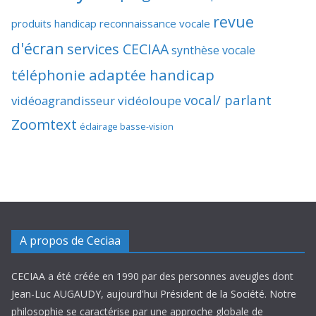
revue
produits handicap
reconnaissance vocale
d'écran
services CECIAA
synthèse vocale
téléphonie adaptée handicap
vocal/ parlant
vidéoagrandisseur
vidéoloupe
Zoomtext
éclairage basse-vision
A propos de Ceciaa
CECIAA a été créée en 1990 par des personnes aveugles dont
Jean-Luc AUGAUDY, aujourd'hui Président de la Société. Notre
philosophie se caractérise par une approche globale de