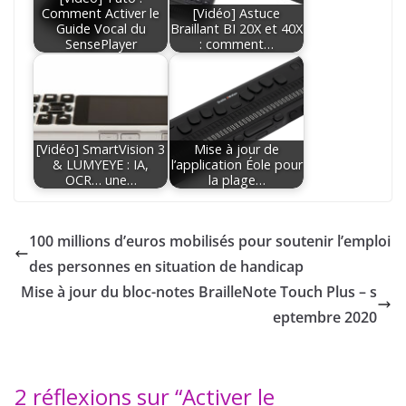
Comment Activer le
[Vidéo] Astuce
Guide Vocal du
Braillant BI 20X et 40X
SensePlayer
: comment…
[Vidéo] SmartVision 3
Mise à jour de
& LUMYEYE : IA,
l’application Éole pour
OCR… une…
la plage…
100 millions d’euros mobilisés pour soutenir l’emploi
des personnes en situation de handicap
Mise à jour du bloc-notes BrailleNote Touch Plus – s
eptembre 2020
2 réflexions sur “
Activer le