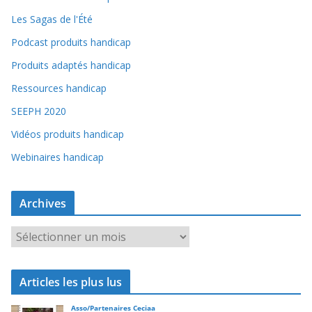
Les Sagas de l'Été
Podcast produits handicap
Produits adaptés handicap
Ressources handicap
SEEPH 2020
Vidéos produits handicap
Webinaires handicap
Archives
A
r
c
Articles les plus lus
h
i