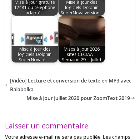
Mise à jour gratuite
Mise à jour des
12481 du téléphone
logiciels Dolphin
adapté…
SuperNova version…
Mise à jour des
Mises à jour 2026
logiciels Dolphin
sites CECIAA –
SuperNova et…
Semaine 29 – Juillet
[Vidéo] Lecture et conversion de texte en MP3 avec
Balabolka
Mise à jour juillet 2020 pour ZoomText 2019
Laisser un commentaire
Votre adresse e-mail ne sera pas publiée.
Les champs