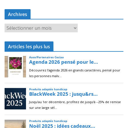
Archives
A
r
c
Articles les plus lus
h
i
v
e
s