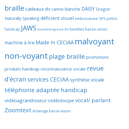
braille
DAISY
cadeaux dv
canne blanche
Dragon
déficient visuel
Naturally Speaking
embosseuse
GPS piéton
JAWS
lunettes basse-vision
handicap
kinésithérapeute DV
malvoyant
Made In CECIAA
machine à lire
non-voyant
plage braille
promotions
revue
produits handicap
reconnaissance vocale
d'écran
services CECIAA
synthèse vocale
téléphonie adaptée handicap
vocal/ parlant
vidéoagrandisseur
vidéoloupe
Zoomtext
éclairage basse-vision