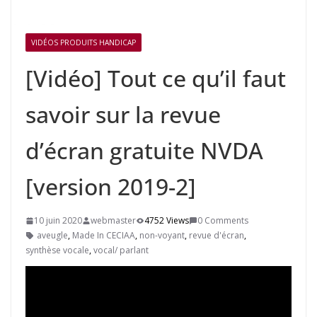
VIDÉOS PRODUITS HANDICAP
[Vidéo] Tout ce qu’il faut
savoir sur la revue
d’écran gratuite NVDA
[version 2019-2]
10 juin 2020
webmaster
4752 Views
0 Comments
aveugle
,
Made In CECIAA
,
non-voyant
,
revue d'écran
,
synthèse vocale
,
vocal/ parlant