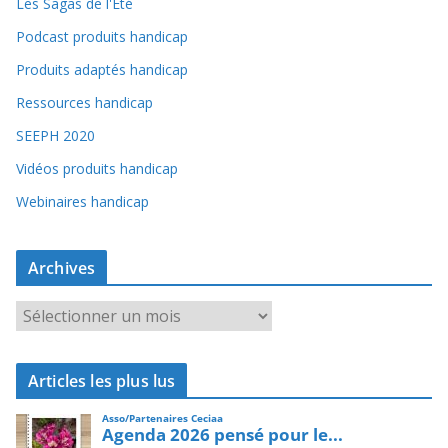
Les Sagas de l'Été
Podcast produits handicap
Produits adaptés handicap
Ressources handicap
SEEPH 2020
Vidéos produits handicap
Webinaires handicap
Archives
A
r
c
Articles les plus lus
h
i
v