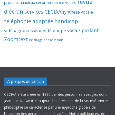
revue
produits handicap
reconnaissance vocale
d'écran
services CECIAA
synthèse vocale
téléphonie adaptée handicap
vocal/ parlant
vidéoagrandisseur
vidéoloupe
Zoomtext
éclairage basse-vision
A propos de Ceciaa
CECIAA a été créée en 1990 par des personnes aveugles dont
Jean-Luc AUGAUDY, aujourd'hui Président de la Société. Notre
philosophie se caractérise par une approche globale de
l'insertion des personnes handicapées. Notre politique est de