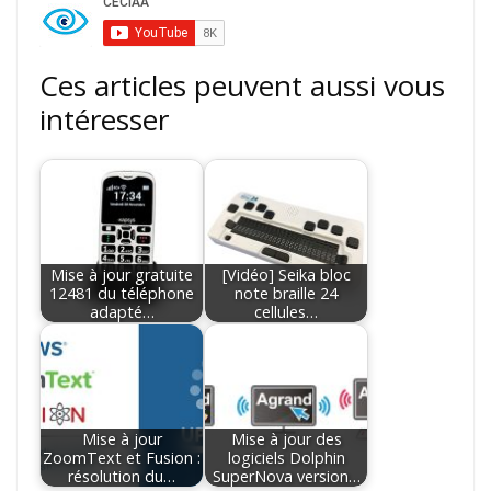
Ces articles peuvent aussi vous
intéresser
Mise à jour gratuite
[Vidéo] Seika bloc
12481 du téléphone
note braille 24
adapté…
cellules…
Mise à jour
Mise à jour des
ZoomText et Fusion :
logiciels Dolphin
résolution du…
SuperNova version…