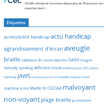
Étiquettes
actu handicap
accessibilité handicap
aveugle
agrandissement d'écran
braille
DAISY
cadeaux dv
canne blanche
Dragon
déficient visuel
Naturally Speaking
embosseuse
GPS piéton
JAWS
lunettes basse-vision
handicap
kinésithérapeute DV
malvoyant
Made In CECIAA
machine à lire
non-voyant
plage braille
promotions