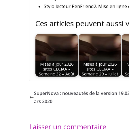
Stylo lecteur PenFriend2. Mise en ligne
Ces articles peuvent aussi 
Mises à jour 2026
Mises à jour 2026
M
sites CECIAA –
sites CECIAA –
Semaine 32 – Août
Semaine 29 – Juillet
Se
SuperNova : nouveautés de la version 19.0
ars 2020
Laisser un commentaire