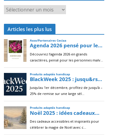
A
r
c
Articles les plus lus
h
i
v
e
s