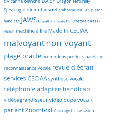
DAISY
dv
canne blanche
Dragon Naturally
déficient visuel
Speaking
embosseuse
GPS piéton
JAWS
lunettes basse-
handicap
kinésithérapeute DV
Made In CECIAA
machine à lire
vision
malvoyant
non-voyant
plage braille
promotions produits handicap
revue d'écran
reconnaissance vocale
services CECIAA
synthèse vocale
téléphonie adaptée handicap
vocal/
vidéoagrandisseur
vidéoloupe
Zoomtext
parlant
éclairage basse-vision