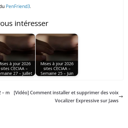
 du
PenFriend3
.
vous intéresser
ises à jour 2026
Mises à jour 2026
sites CECIAA –
sites CECIAA –
maine 27 – Juillet
Semaine 25 – Juin
2 – m
[Vidéo] Comment installer et supprimer des voix
Vocalizer Expressive sur Jaws