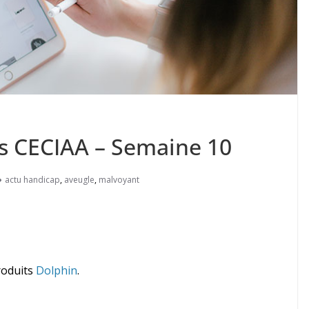
es CECIAA – Semaine 10
actu handicap
,
aveugle
,
malvoyant
roduits
Dolphin
.