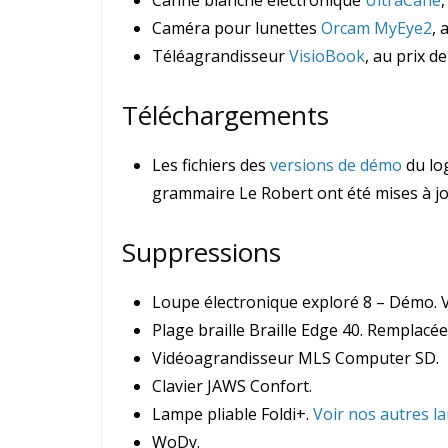
Canne blanche électronique
UltraCane
,
Caméra pour lunettes
Orcam MyEye2
, 
Téléagrandisseur
VisioBook
, au prix de
Téléchargements
Les fichiers des
versions de démo
du log
grammaire Le Robert ont été mises à jo
Suppressions
Loupe électronique exploré 8 – Démo. 
Plage braille Braille Edge 40. Remplacée
Vidéoagrandisseur MLS Computer SD.
Clavier JAWS Confort.
Lampe pliable Foldi+.
Voir nos autres l
WoDy.