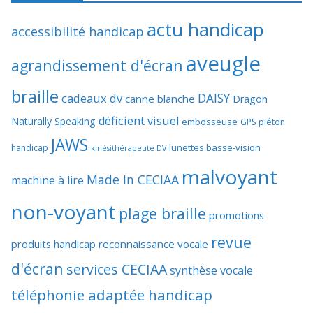
actu handicap
accessibilité handicap
aveugle
agrandissement d'écran
braille
DAISY
cadeaux dv
canne blanche
Dragon
déficient visuel
Naturally Speaking
embosseuse
GPS piéton
JAWS
lunettes basse-vision
handicap
kinésithérapeute DV
malvoyant
Made In CECIAA
machine à lire
non-voyant
plage braille
promotions
revue
produits handicap
reconnaissance vocale
d'écran
services CECIAA
synthèse vocale
téléphonie adaptée handicap