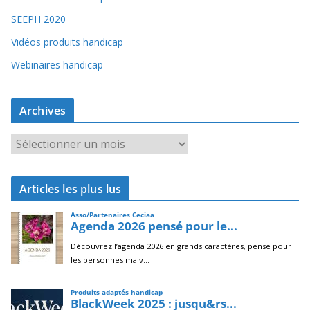
SEEPH 2020
Vidéos produits handicap
Webinaires handicap
Archives
A
r
c
Articles les plus lus
h
i
v
e
s