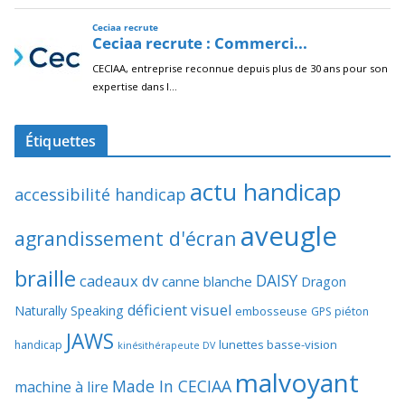
Étiquettes
actu handicap
accessibilité handicap
aveugle
agrandissement d'écran
braille
DAISY
cadeaux dv
canne blanche
Dragon
déficient visuel
Naturally Speaking
embosseuse
GPS piéton
JAWS
lunettes basse-vision
handicap
kinésithérapeute DV
malvoyant
Made In CECIAA
machine à lire