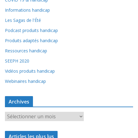
Informations handicap
Les Sagas de l'Été
Podcast produits handicap
Produits adaptés handicap
Ressources handicap
SEEPH 2020
Vidéos produits handicap
Webinaires handicap
Archives
A
r
c
Articles les plus lus