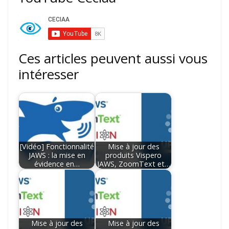
Ces articles peuvent aussi vous
intéresser
[Vidéo] Fonctionnalité
Mise à jour des
JAWS : la mise en
produits Vispero
évidence en…
JAWS, ZoomText et…
Mise à jour des
Mise à jour des