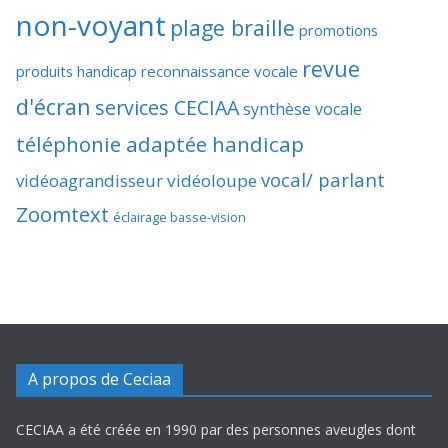
non-voyant
plage braille
promotions
revue
produits handicap
reconnaissance vocale
d'écran
services CECIAA
synthèse vocale
téléphonie adaptée handicap
vocal/ parlant
vidéoagrandisseur
vidéoloupe
Zoomtext
éclairage basse-vision
A propos de Ceciaa
CECIAA a été créée en 1990 par des personnes aveugles dont