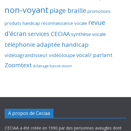
non-voyant
plage braille
promotions
revue
produits handicap
reconnaissance vocale
d'écran
services CECIAA
synthèse vocale
téléphonie adaptée handicap
vocal/ parlant
vidéoagrandisseur
vidéoloupe
Zoomtext
éclairage basse-vision
A propos de Ceciaa
CECIAA a été créée en 1990 par des personnes aveugles dont