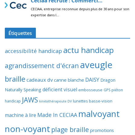
Étiquettes
actu handicap
accessibilité handicap
aveugle
agrandissement d'écran
braille
DAISY
cadeaux dv
canne blanche
Dragon
déficient visuel
Naturally Speaking
embosseuse
GPS piéton
JAWS
lunettes basse-vision
handicap
kinésithérapeute DV
malvoyant
Made In CECIAA
machine à lire
non-voyant
plage braille
promotions