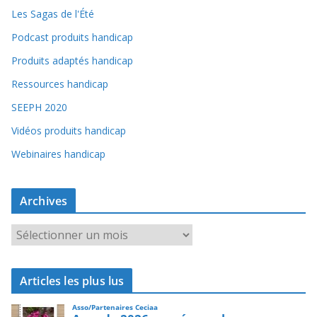
Les Sagas de l'Été
Podcast produits handicap
Produits adaptés handicap
Ressources handicap
SEEPH 2020
Vidéos produits handicap
Webinaires handicap
Archives
A
r
c
Articles les plus lus
h
i