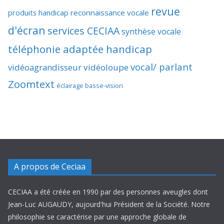
revue
produits handicap
reconnaissance vocale
d'écran
services CECIAA
synthèse vocale
téléphonie adaptée handicap
vocal/ parlant
vidéoagrandisseur
vidéoloupe
Zoomtext
éclairage basse-vision
A propos de Ceciaa
CECIAA a été créée en 1990 par des personnes aveugles dont
Jean-Luc AUGAUDY, aujourd'hui Président de la Société. Notre
philosophie se caractérise par une approche globale de