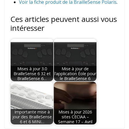
Voir la fiche produit de la BrailleSense Polaris
.
Ces articles peuvent aussi vous
intéresser
Mises à jour 3.0
Mise à jour de
BrailleSense 6 32 et
l’application Éole pour
BrailleSense 6…
le BrailleSense 6
Importante mise à
Mises à jour 2026
jour des BrailleSense
sites CECIAA –
6 et 6 MINI…
Semaine 17 – Avril