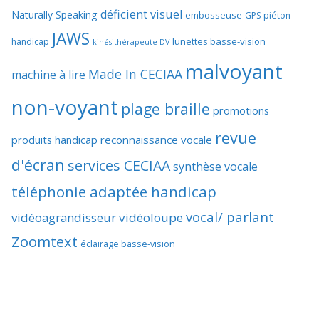
déficient visuel
Naturally Speaking
embosseuse
GPS piéton
JAWS
lunettes basse-vision
handicap
kinésithérapeute DV
malvoyant
Made In CECIAA
machine à lire
non-voyant
plage braille
promotions
revue
produits handicap
reconnaissance vocale
d'écran
services CECIAA
synthèse vocale
téléphonie adaptée handicap
vocal/ parlant
vidéoagrandisseur
vidéoloupe
Zoomtext
éclairage basse-vision