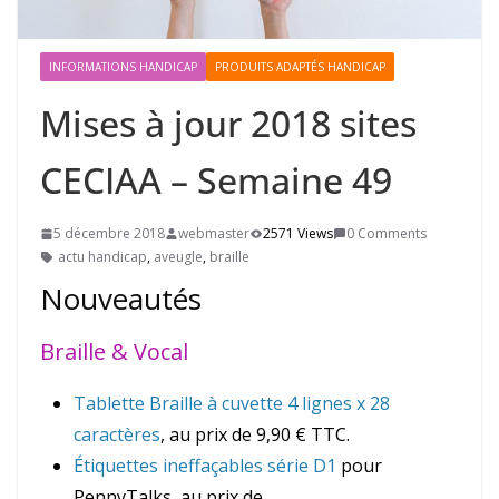
INFORMATIONS HANDICAP
PRODUITS ADAPTÉS HANDICAP
Mises à jour 2018 sites
CECIAA – Semaine 49
5 décembre 2018
webmaster
2571 Views
0 Comments
actu handicap
,
aveugle
,
braille
Nouveautés
Braille & Vocal
Tablette Braille à cuvette 4 lignes x 28
caractères
, au prix de 9,90 € TTC.
Étiquettes ineffaçables série D1
pour
PennyTalks, au prix de