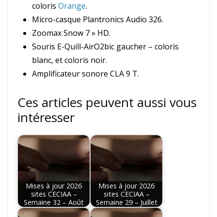
coloris
Orange
.
Micro-casque Plantronics Audio 326.
Zoomax Snow 7 » HD.
Souris E-Quill-AirO2bic gaucher – coloris
blanc, et coloris noir.
Amplificateur sonore CLA 9 T.
Ces articles peuvent aussi vous
intéresser
Mises à jour 2026
Mises à jour 2026
sites CECIAA –
sites CECIAA –
Semaine 32 – Août
Semaine 29 – Juillet