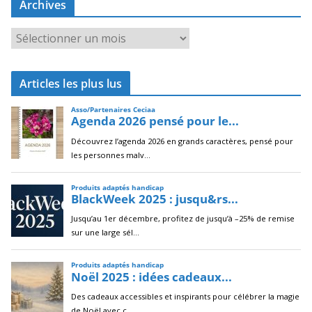
Archives
A
r
c
Articles les plus lus
h
i
v
e
s