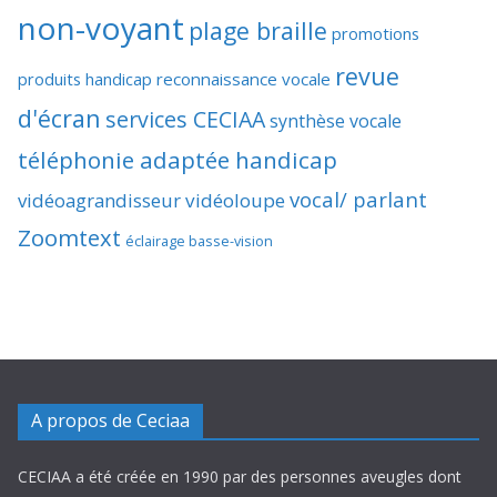
non-voyant
plage braille
promotions
revue
produits handicap
reconnaissance vocale
d'écran
services CECIAA
synthèse vocale
téléphonie adaptée handicap
vocal/ parlant
vidéoagrandisseur
vidéoloupe
Zoomtext
éclairage basse-vision
A propos de Ceciaa
CECIAA a été créée en 1990 par des personnes aveugles dont