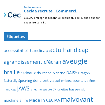
Étiquettes
actu handicap
accessibilité handicap
aveugle
agrandissement d'écran
braille
DAISY
cadeaux dv
canne blanche
Dragon
déficient visuel
Naturally Speaking
embosseuse
GPS piéton
JAWS
lunettes basse-vision
handicap
kinésithérapeute DV
malvoyant
Made In CECIAA
machine à lire