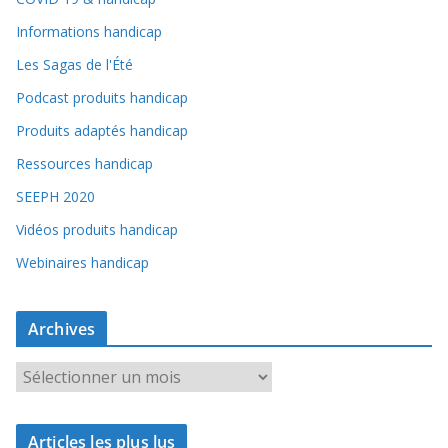
Informations handicap
Les Sagas de l'Été
Podcast produits handicap
Produits adaptés handicap
Ressources handicap
SEEPH 2020
Vidéos produits handicap
Webinaires handicap
Archives
A
r
c
Articles les plus lus