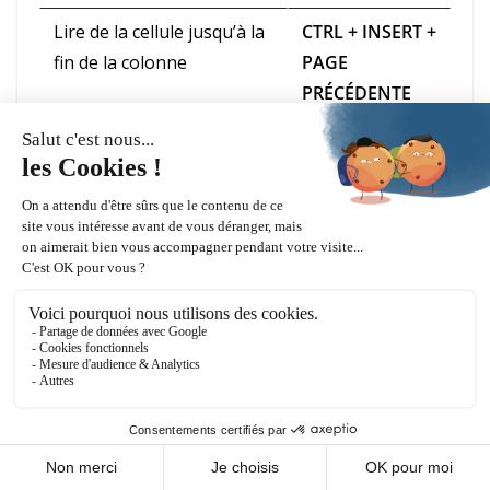
Lire de la cellule jusqu’à la
CTRL + INSERT +
fin de la colonne
PAGE
PRÉCÉDENTE
Dire les coordonnées de la
INSERT + C
cellule
Dire la formule
CTRL + INSERT +
F2
Indiquer l’état du
ALT + MAJ + G
quadrillage
Lire le total de la ligne
INSERT + SUPPR
Lire le total de la colonne
INSERT +
ENTRÉE