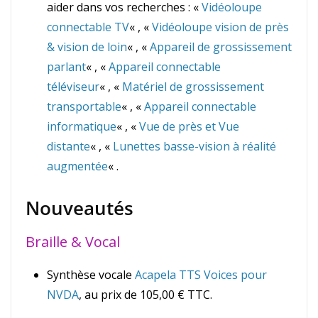
aider dans vos recherches : «
Vidéoloupe
connectable TV
« , «
Vidéoloupe vision de près
& vision de loin
« , «
Appareil de grossissement
parlant
« , «
Appareil connectable
téléviseur
« , «
Matériel de grossissement
transportable
« , «
Appareil connectable
informatique
« , «
Vue de près et Vue
distante
« , «
Lunettes basse-vision à réalité
augmentée
« .
Nouveautés
Braille & Vocal
Synthèse vocale
Acapela TTS Voices pour
NVDA
, au prix de 105,00 € TTC.