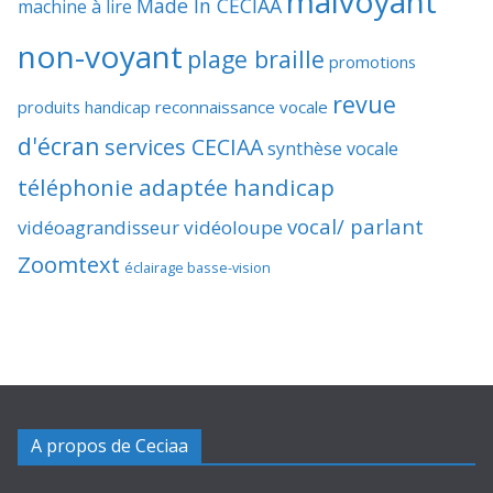
malvoyant
Made In CECIAA
machine à lire
non-voyant
plage braille
promotions
revue
produits handicap
reconnaissance vocale
d'écran
services CECIAA
synthèse vocale
téléphonie adaptée handicap
vocal/ parlant
vidéoagrandisseur
vidéoloupe
Zoomtext
éclairage basse-vision
A propos de Ceciaa