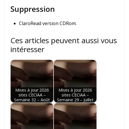
Suppression
ClaroRead version CDRom.
Ces articles peuvent aussi vous
intéresser
Mises à jour 2026
Mises à jour 2026
sites CECIAA –
sites CECIAA –
Semaine 32 – Août
Semaine 29 – Juillet