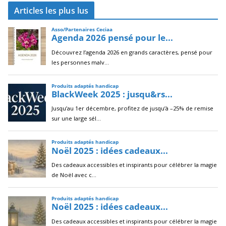
c
Articles les plus lus
h
i
v
e
s