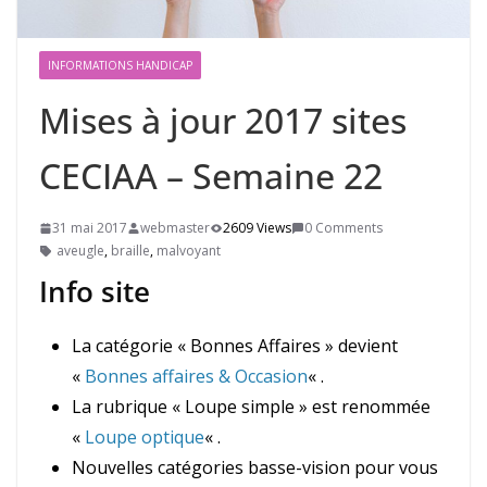
INFORMATIONS HANDICAP
Mises à jour 2017 sites
CECIAA – Semaine 22
31 mai 2017
webmaster
2609 Views
0 Comments
aveugle
,
braille
,
malvoyant
Info site
La catégorie « Bonnes Affaires » devient
«
Bonnes affaires & Occasion
« .
La rubrique « Loupe simple » est renommée
«
Loupe optique
« .
Nouvelles catégories basse-vision pour vous