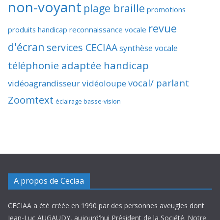
non-voyant
plage braille
promotions
revue
produits handicap
reconnaissance vocale
d'écran
services CECIAA
synthèse vocale
téléphonie adaptée handicap
vocal/ parlant
vidéoagrandisseur
vidéoloupe
Zoomtext
éclairage basse-vision
A propos de Ceciaa
CECIAA a été créée en 1990 par des personnes aveugles dont
Jean-Luc AUGAUDY, aujourd'hui Président de la Société. Notre