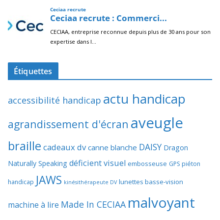
Étiquettes
actu handicap
accessibilité handicap
aveugle
agrandissement d'écran
braille
DAISY
cadeaux dv
canne blanche
Dragon
déficient visuel
Naturally Speaking
embosseuse
GPS piéton
JAWS
lunettes basse-vision
handicap
kinésithérapeute DV
malvoyant
Made In CECIAA
machine à lire