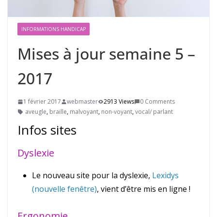
INFORMATIONS HANDICAP
Mises à jour semaine 5 –
2017
1 février 2017
webmaster
2913 Views
0 Comments
aveugle
,
braille
,
malvoyant
,
non-voyant
,
vocal/ parlant
Infos sites
Dyslexie
Le nouveau site pour la dyslexie,
Lexidys
(nouvelle fenêtre)
, vient d’être mis en ligne !
Ergonomie