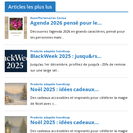
c
Articles les plus lus
h
i
v
e
s