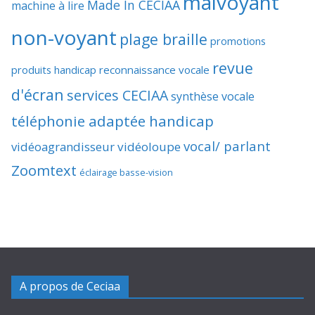
malvoyant
Made In CECIAA
machine à lire
non-voyant
plage braille
promotions
revue
produits handicap
reconnaissance vocale
d'écran
services CECIAA
synthèse vocale
téléphonie adaptée handicap
vocal/ parlant
vidéoagrandisseur
vidéoloupe
Zoomtext
éclairage basse-vision
A propos de Ceciaa