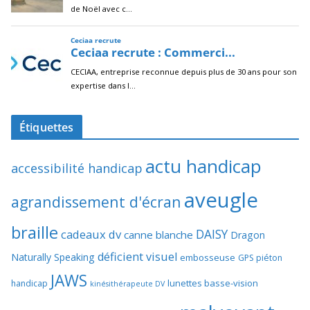
Étiquettes
actu handicap
accessibilité handicap
aveugle
agrandissement d'écran
braille
DAISY
cadeaux dv
canne blanche
Dragon
déficient visuel
Naturally Speaking
embosseuse
GPS piéton
JAWS
lunettes basse-vision
handicap
kinésithérapeute DV