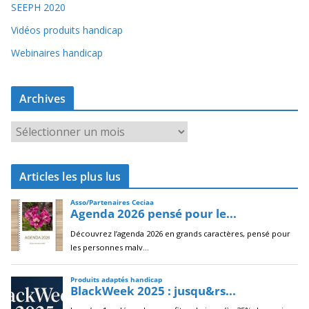
SEEPH 2020
Vidéos produits handicap
Webinaires handicap
Archives
A
r
c
Articles les plus lus
h
i
v
e
s