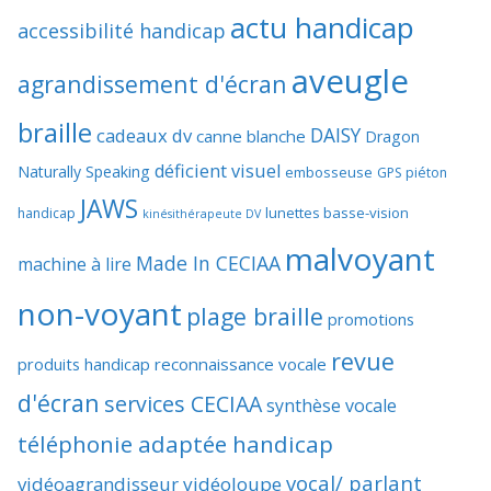
actu handicap
accessibilité handicap
aveugle
agrandissement d'écran
braille
DAISY
cadeaux dv
canne blanche
Dragon
déficient visuel
Naturally Speaking
embosseuse
GPS piéton
JAWS
lunettes basse-vision
handicap
kinésithérapeute DV
malvoyant
Made In CECIAA
machine à lire
non-voyant
plage braille
promotions
revue
produits handicap
reconnaissance vocale
d'écran
services CECIAA
synthèse vocale
téléphonie adaptée handicap
vocal/ parlant
vidéoagrandisseur
vidéoloupe