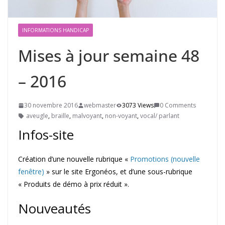
INFORMATIONS HANDICAP
Mises à jour semaine 48
– 2016
30 novembre 2016
webmaster
3073 Views
0 Comments
aveugle
,
braille
,
malvoyant
,
non-voyant
,
vocal/ parlant
Infos-site
Création d’une nouvelle rubrique «
Promotions (nouvelle
fenêtre)
» sur le site Ergonéos, et d’une sous-rubrique
« Produits de démo à prix réduit ».
Nouveautés