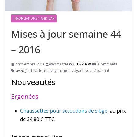
INFORMATIONS HANDICAP
Mises à jour semaine 44
– 2016
2 novembre 2016
webmaster
2618 Views
0 Comments
aveugle
,
braille
,
malvoyant
,
non-voyant
,
vocal/ parlant
Nouveautés
Ergonéos
Chaussettes pour accoudoirs de siège
, au prix
de 34,80 € TTC.