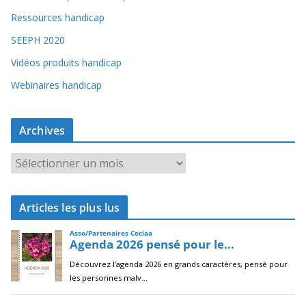
Ressources handicap
SEEPH 2020
Vidéos produits handicap
Webinaires handicap
Archives
A
r
c
Articles les plus lus
h
i
v
e
s