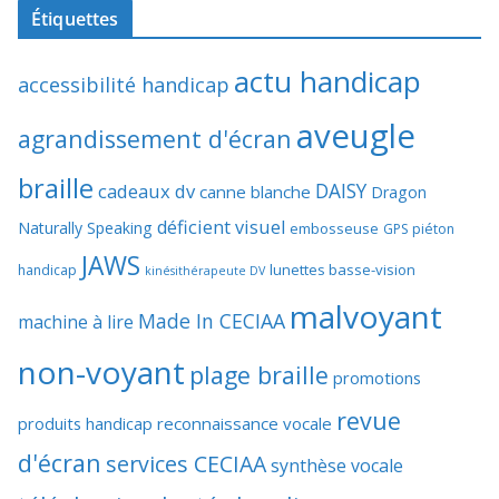
Étiquettes
actu handicap
accessibilité handicap
aveugle
agrandissement d'écran
braille
DAISY
cadeaux dv
canne blanche
Dragon
déficient visuel
Naturally Speaking
embosseuse
GPS piéton
JAWS
lunettes basse-vision
handicap
kinésithérapeute DV
malvoyant
Made In CECIAA
machine à lire
non-voyant
plage braille
promotions
revue
produits handicap
reconnaissance vocale
d'écran
services CECIAA
synthèse vocale