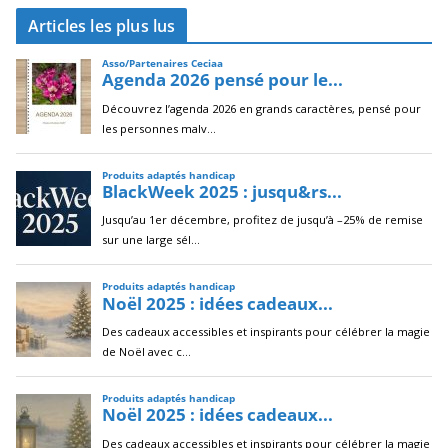
c
Articles les plus lus
h
i
v
e
s