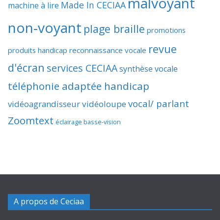
malvoyant
Made In CECIAA
machine à lire
non-voyant
plage braille
promotions
revue
produits handicap
reconnaissance vocale
d'écran
services CECIAA
synthèse vocale
téléphonie adaptée handicap
vocal/ parlant
vidéoagrandisseur
vidéoloupe
Zoomtext
éclairage basse-vision
A propos de Ceciaa