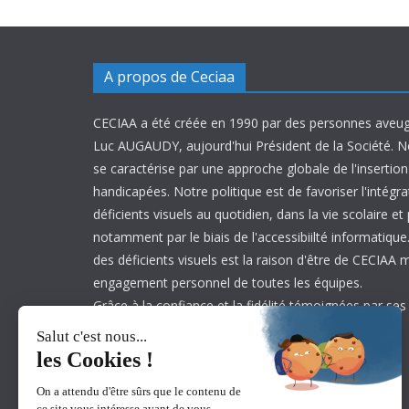
A propos de Ceciaa
CECIAA a été créée en 1990 par des personnes aveug
Luc AUGAUDY, aujourd'hui Président de la Société. N
se caractérise par une approche globale de l'inserti
handicapées. Notre politique est de favoriser l'intégr
déficients visuels au quotidien, dans la vie scolaire et
notamment par le biais de l'accessibiilté informatique.
des déficients visuels est la raison d'être de CECIAA 
engagement personnel de toutes les équipes.
Grâce à la confiance et la fidélité témoignées par ses
est aujourd’hui leader sur son marché.