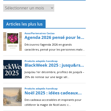
A
r
c
Articles les plus lus
h
i
v
e
s