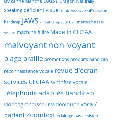
DAISY
dv
canne blanche
Dragon Naturally
déficient visuel
Speaking
embosseuse
GPS piéton
JAWS
lunettes basse-
handicap
kinésithérapeute DV
Made In CECIAA
machine à lire
vision
malvoyant
non-voyant
plage braille
promotions produits handicap
revue d'écran
reconnaissance vocale
services CECIAA
synthèse vocale
téléphonie adaptée handicap
vocal/
vidéoagrandisseur
vidéoloupe
Zoomtext
parlant
éclairage basse-vision