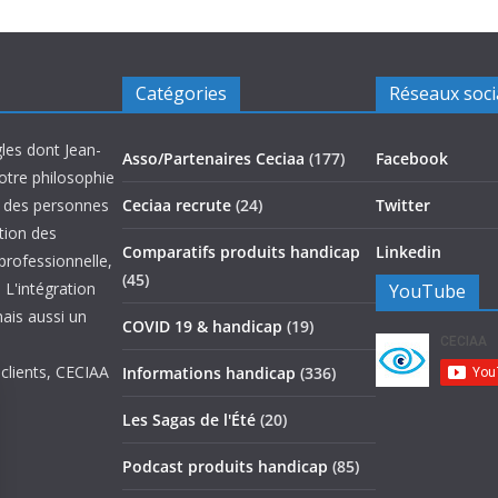
Catégories
Réseaux soc
les dont Jean-
Asso/Partenaires Ceciaa
(177)
Facebook
otre philosophie
on des personnes
Ceciaa recrute
(24)
Twitter
ation des
Comparatifs produits handicap
Linkedin
 professionnelle,
(45)
 L'intégration
YouTube
mais aussi un
COVID 19 & handicap
(19)
 clients, CECIAA
Informations handicap
(336)
Les Sagas de l'Été
(20)
Podcast produits handicap
(85)