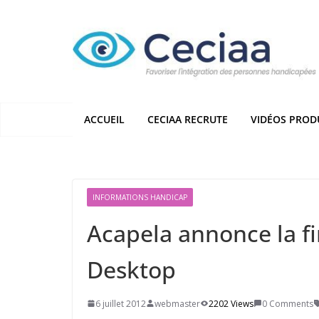
Passer
au
contenu
ACCUEIL
CECIAA RECRUTE
VIDÉOS PROD
INFORMATIONS HANDICAP
Acapela annonce la f
Desktop
6 juillet 2012
webmaster
2202 Views
0 Comments