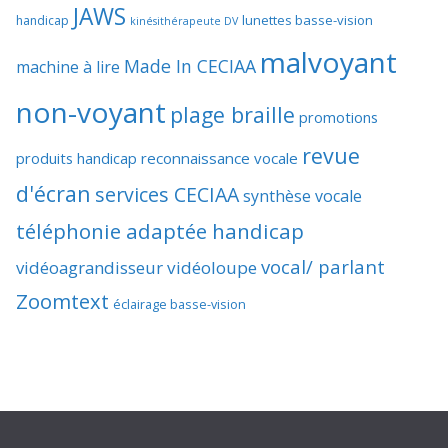
JAWS
lunettes basse-vision
handicap
kinésithérapeute DV
malvoyant
Made In CECIAA
machine à lire
non-voyant
plage braille
promotions
revue
produits handicap
reconnaissance vocale
d'écran
services CECIAA
synthèse vocale
téléphonie adaptée handicap
vocal/ parlant
vidéoagrandisseur
vidéoloupe
Zoomtext
éclairage basse-vision