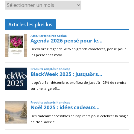
A
r
c
Articles les plus lus
h
i
v
e
s