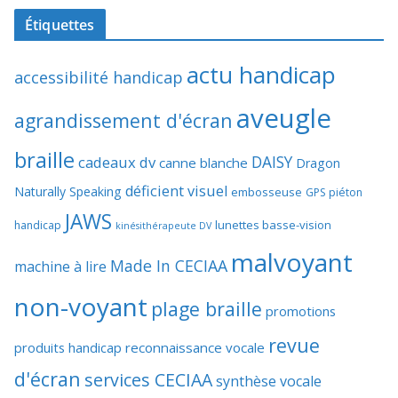
Étiquettes
actu handicap
accessibilité handicap
aveugle
agrandissement d'écran
braille
DAISY
cadeaux dv
canne blanche
Dragon
déficient visuel
Naturally Speaking
embosseuse
GPS piéton
JAWS
lunettes basse-vision
handicap
kinésithérapeute DV
malvoyant
Made In CECIAA
machine à lire
non-voyant
plage braille
promotions
revue
produits handicap
reconnaissance vocale
d'écran
services CECIAA
synthèse vocale