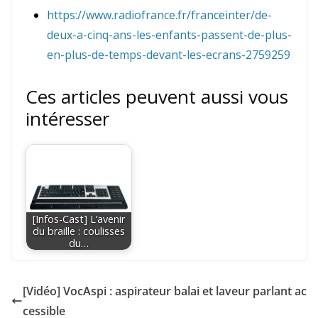
https://www.radiofrance.fr/franceinter/de-
deux-a-cinq-ans-les-enfants-passent-de-plus-
en-plus-de-temps-devant-les-ecrans-2759259
Ces articles peuvent aussi vous
intéresser
[Infos-Cast] L’avenir
du braille : coulisses
du…
[Vidéo] VocAspi : aspirateur balai et laveur parlant ac
cessible