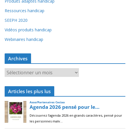
Produits adaptés handicap
Ressources handicap
SEEPH 2020
Vidéos produits handicap
Webinaires handicap
Archives
A
r
c
Articles les plus lus
h
i
v
e
s