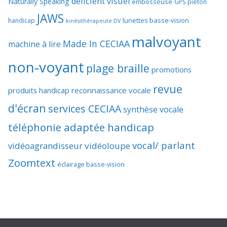
déficient visuel
Naturally Speaking
embosseuse
GPS piéton
JAWS
lunettes basse-vision
handicap
kinésithérapeute DV
malvoyant
Made In CECIAA
machine à lire
non-voyant
plage braille
promotions
revue
produits handicap
reconnaissance vocale
d'écran
services CECIAA
synthèse vocale
téléphonie adaptée handicap
vocal/ parlant
vidéoagrandisseur
vidéoloupe
Zoomtext
éclairage basse-vision